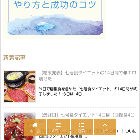
新着記事
【結果発表】七号食ダイエットの14日間で●キロ
痩せた！
昨日で回復食を含めた『七号食ダイエット』の14日間が終
了しました！ 今日は14日 ...
【最終日】七号食ダイエット14日目（回復食4日
目）！
メニュー
目次
上へ
ホーム
『七号食ダイエット』の14日目（回復食4日目）！ ついに
2週間のダイエット生活最 ...