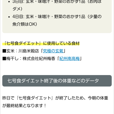
3日目: 玄米・味噌汁・野菜のおかず1品（お肉は
ダメ）
4日目: 玄米・味噌汁・野菜のおかず1品（少量の
魚介類はOK）
『七号食ダイエット』に使用している食材
■玄米：川島米穀店「
究極の玄氣
」
■梅干し：株式会社紀州梅香「
紀州南高梅
」
七号食ダイエット終了後の体重などのデータ
昨日で『七号食ダイエット』が終了したため、今朝の体重
が最終結果となります！