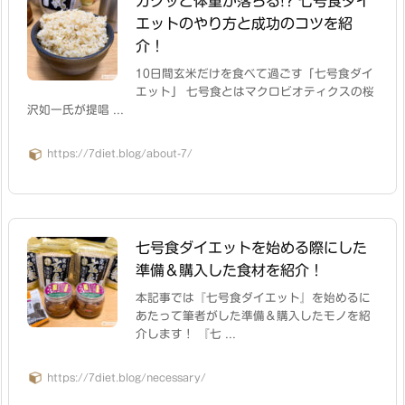
ガクッと体重が落ちる!? 七号食ダイ
エットのやり方と成功のコツを紹
介！
10日間玄米だけを食べて過ごす「七号食ダイ
エット」 七号食とはマクロビオティクスの桜
沢如一氏が提唱 ...
https://7diet.blog/about-7/
七号食ダイエットを始める際にした
準備＆購入した食材を紹介！
本記事では『七号食ダイエット』を始めるに
あたって筆者がした準備＆購入したモノを紹
介します！ 『七 ...
https://7diet.blog/necessary/